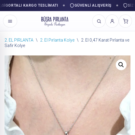
ORTALI KARGO TESLIMATI
GÜVENLI ALIŞVERIŞ
SIZINL
2. EL PIRLANTA
\
2. El Pırlanta Kolye
\
2. El 0,47 Karat Pırlanta ve
Safir Kolye
İçeriğe
geç