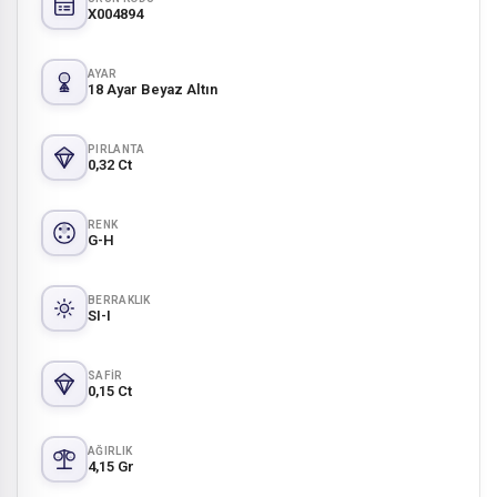
X004894
AYAR
18 Ayar Beyaz Altın
PIRLANTA
0,32 Ct
RENK
G-H
BERRAKLIK
SI-I
SAFIR
0,15 Ct
AĞIRLIK
4,15 Gr