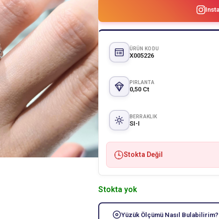
Inst
ÜRÜN KODU
X005226
PIRLANTA
0,50 Ct
BERRAKLIK
SI-I
Stokta Değil
Stokta yok
Yüzük Ölçümü Nasıl Bulabilirim?