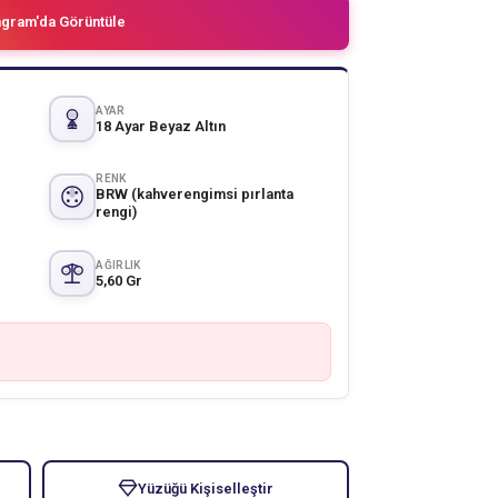
agram'da Görüntüle
AYAR
18 Ayar Beyaz Altın
RENK
BRW (kahverengimsi pırlanta
rengi)
AĞIRLIK
5,60 Gr
Yüzüğü Kişiselleştir