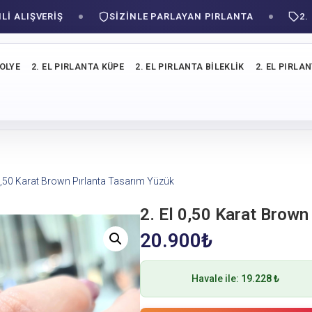
LIŞVERIŞ
SIZINLE PARLAYAN PIRLANTA
2. ÜRÜ
KOLYE
2. EL PIRLANTA KÜPE
2. EL PIRLANTA BILEKLIK
2. EL PIRLA
 0,50 Karat Brown Pırlanta Tasarım Yüzük
2. El 0,50 Karat Brown
20.900
₺
Havale ile:
19.228 ₺