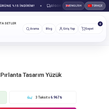
NE %15 İNDİRİM!
SIGORTALI KARGO TESLIMATI
ENGLISH
TÜRKÇE
NTA SETLER
0
Arama
Blog
Giriş Yap
Sepet
 Pırlanta Tasarım Yüzük
3 Taksit x
6.967 ₺