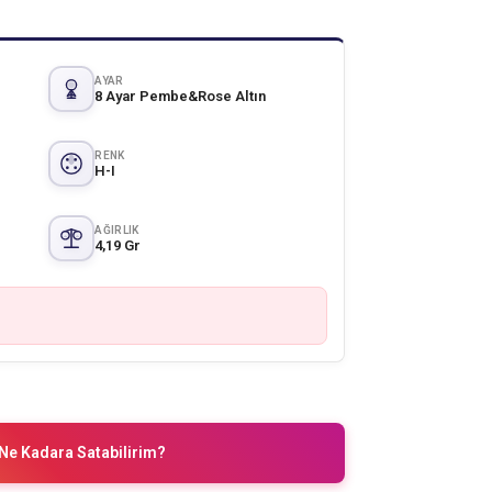
AYAR
8 Ayar Pembe&Rose Altın
RENK
H-I
AĞIRLIK
4,19 Gr
Ne Kadara Satabilirim?