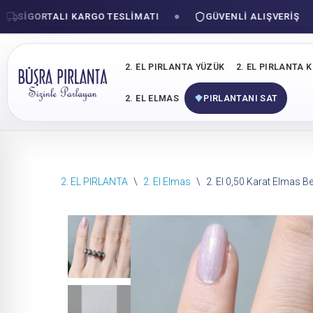
IGORTALI KARGO TESLIMATI
GÜVENLI ALIŞVERIŞ
2. EL PIRLANTA YÜZÜK
2. EL PIRLANTA 
2. EL ELMAS
PIRLANTANI SAT
İçeriğe
2. EL PIRLANTA
\
2. El Elmas
\
2. El 0,50 Karat Elmas B
geç