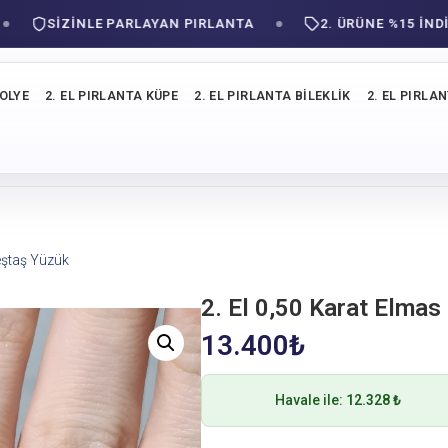
SIZINLE PARLAYAN PIRLANTA
2. ÜRÜNE %15 İNDİRİM!
KOLYE
2. EL PIRLANTA KÜPE
2. EL PIRLANTA BILEKLIK
2. EL PIRLA
eştaş Yüzük
2. El 0,50 Karat Elmas
13.400
₺
Havale ile:
12.328 ₺