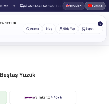
SIGORTALI KARGO TESLIMATI
GÜVENLI ALIŞVE
ENGLISH
TÜRKÇE
NTA SETLER
0
Arama
Blog
Giriş Yap
Sepet
 Beştaş Yüzük
3 Taksit x
4.467 ₺