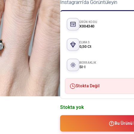
Instagram’da Görüntüleyin
ÜRÜN KODU
X004340
ELMAS
0,50 Ct
BERRAKLIK
SI-I
Stokta Değil
Stokta yok
Bu Ürünü 