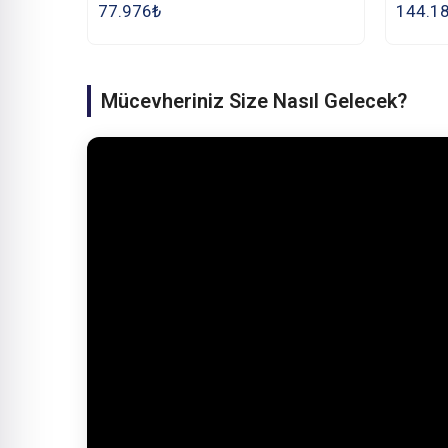
77.976
₺
144.1
Mücevheriniz Size Nasıl Gelecek?