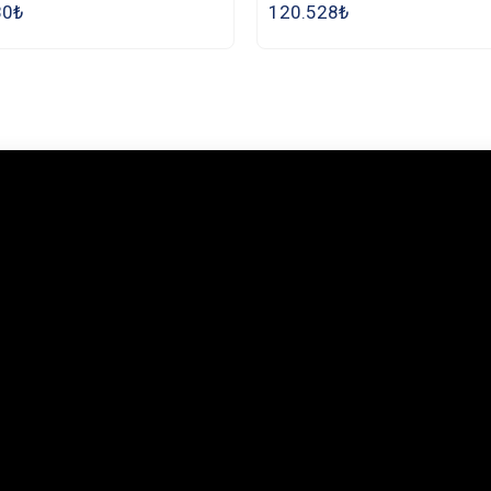
80
₺
120.528
₺