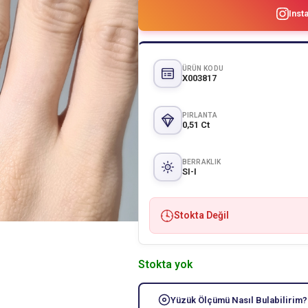
Inst
ÜRÜN KODU
X003817
PIRLANTA
0,51 Ct
BERRAKLIK
SI-I
Stokta Değil
Stokta yok
Yüzük Ölçümü Nasıl Bulabilirim?