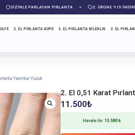
SIZINLE PARLAYAN PIRLANTA
2. ÜRÜNE %15 İNDİRİM!
KOLYE
2. EL PIRLANTA KÜPE
2. EL PIRLANTA BILEKLIK
2. EL PIRLA
 Pırlanta Yarımtur Yüzük
2. El 0,51 Karat Pırla
11.500
₺
Havale ile:
10.580 ₺