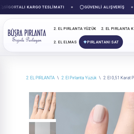
ORTALI KARGO TESLIMATI
GÜVENLI ALIŞVERIŞ
2. EL PIRLANTA YÜZÜK
2. EL PIRLANTA 
2. EL ELMAS
PIRLANTANI SAT
İçeriğe
2. EL PIRLANTA
\
2. El Pırlanta Yüzük
\
2. El 0,51 Karat
geç