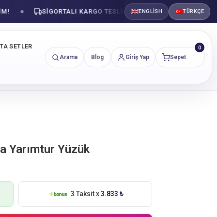
SIGORTALI KARGO TESLIMATI
GÜVENLI ALIŞVERI
ENGLISH
TÜRKÇE
NTA SETLER
0
Arama
Blog
Giriş Yap
Sepet
nta Yarımtur Yüzük
3 Taksit x
3.833 ₺