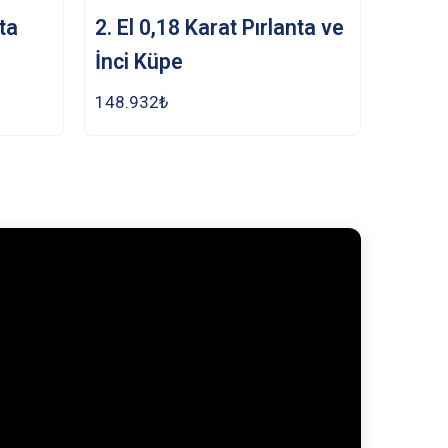
nta
2. El 0,18 Karat Pırlanta ve
İnci Küpe
148.932
₺