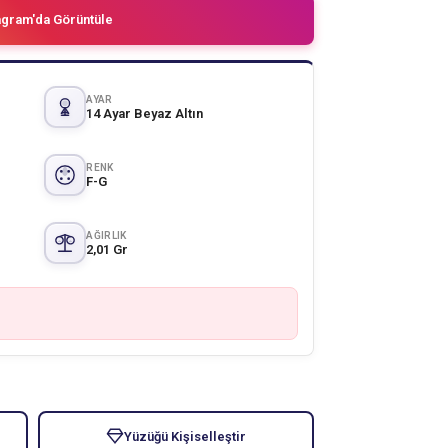
agram'da Görüntüle
AYAR
14 Ayar Beyaz Altın
RENK
F-G
AĞIRLIK
2,01 Gr
Yüzüğü Kişiselleştir