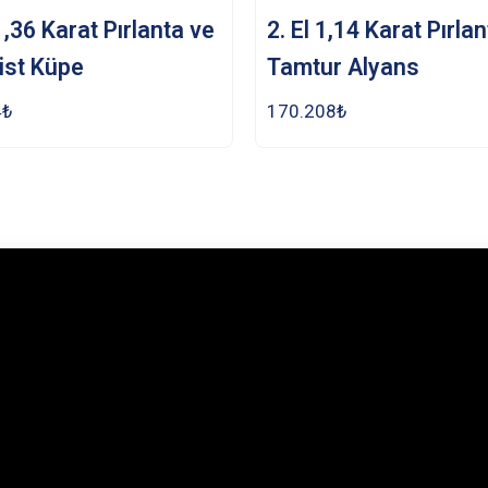
 1,36 Karat Pırlanta ve
2. El 1,14 Karat Pırla
ist Küpe
Tamtur Alyans
4
₺
170.208
₺