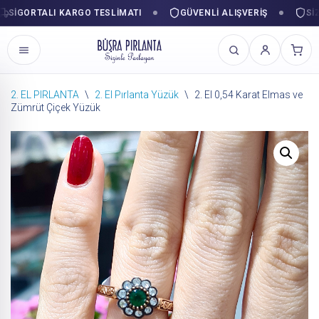
GORTALI KARGO TESLIMATI
GÜVENLI ALIŞVERIŞ
SIZIN
2. EL PIRLANTA
\
2. El Pırlanta Yüzük
\
2. El 0,54 Karat Elmas ve
Zümrüt Çiçek Yüzük
İçeriğe
geç