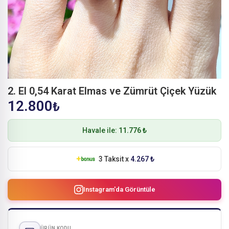
2. El 0,54 Karat Elmas ve Zümrüt Çiçek Yüzük
12.800
₺
Havale ile:
11.776 ₺
3 Taksit x
4.267 ₺
Instagram'da Görüntüle
ÜRÜN KODU