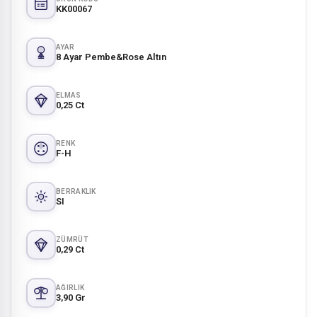
KK00067
AYAR
8 Ayar Pembe&Rose Altın
ELMAS
0,25 Ct
RENK
F-H
BERRAKLIK
SI
ZÜMRÜT
0,29 Ct
AĞIRLIK
3,90 Gr