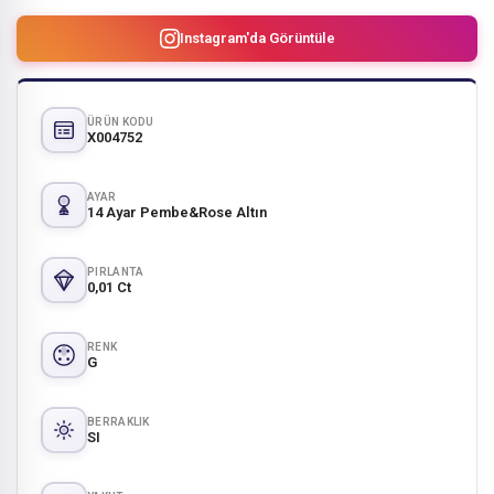
Instagram'da Görüntüle
ÜRÜN KODU
X004752
AYAR
14 Ayar Pembe&Rose Altın
PIRLANTA
0,01 Ct
RENK
G
BERRAKLIK
SI