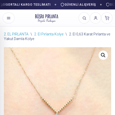
GORTALI KARGO TESLIMATI
GÜVENLI ALIŞVERIŞ
SIZINL
2. EL PIRLANTA
\
2. El Pırlanta Kolye
\
2. El 0,63 Karat Pırlanta ve
Yakut Damla Kolye
İçeriğe
geç