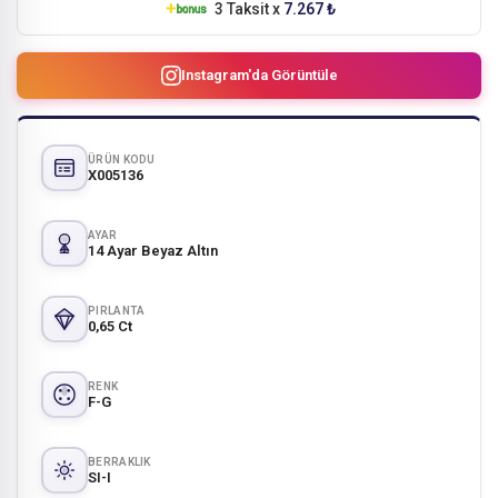
3 Taksit x
7.267 ₺
Instagram'da Görüntüle
ÜRÜN KODU
X005136
AYAR
14 Ayar Beyaz Altın
PIRLANTA
0,65 Ct
RENK
F-G
BERRAKLIK
SI-I