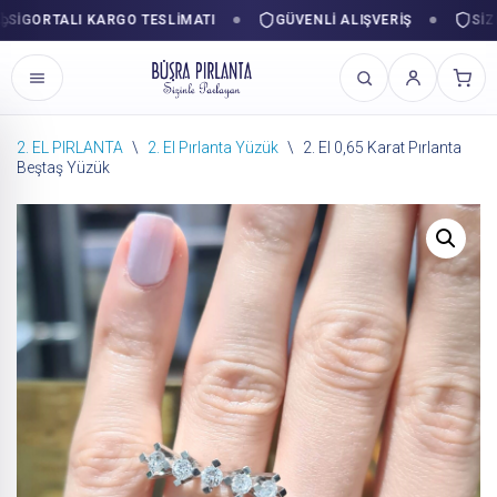
ORTALI KARGO TESLIMATI
GÜVENLI ALIŞVERIŞ
SIZINLE
2. EL PIRLANTA
\
2. El Pırlanta Yüzük
\
2. El 0,65 Karat Pırlanta
Beştaş Yüzük
İçeriğe
geç