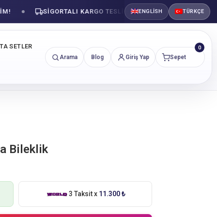
SIGORTALI KARGO TESLIMATI
GÜVENLI ALIŞVER
ENGLISH
TÜRKÇE
NTA SETLER
0
Arama
Blog
Giriş Yap
Sepet
a Bileklik
3 Taksit x
11.300 ₺