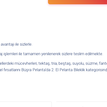
 avantajı ile sizlerle.
aj işlemleri ile tamamen yenilenerek sizlere teslim edilmekte.
erdeki mücevherleri; tektaş, tria, beştaş, suyolu, süzme, fantezi
el fırsatlarını
Büşra Pırlanta
‘da
2. El Pırlanta Bileklik
kategorisind