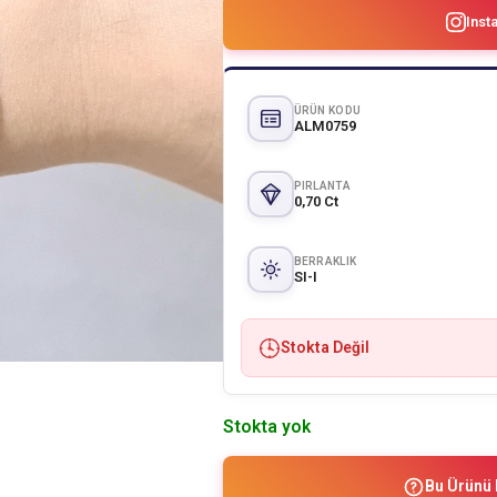
Inst
ÜRÜN KODU
ALM0759
PIRLANTA
0,70 Ct
BERRAKLIK
SI-I
Stokta Değil
Stokta yok
Bu Ürünü 