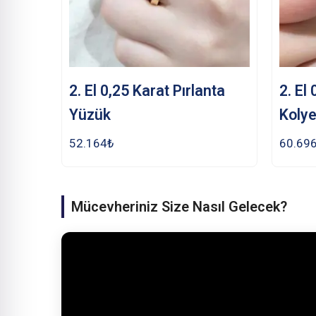
2. El 0,25 Karat Pırlanta
2. El
Yüzük
Koly
52.164
₺
60.69
Mücevheriniz Size Nasıl Gelecek?