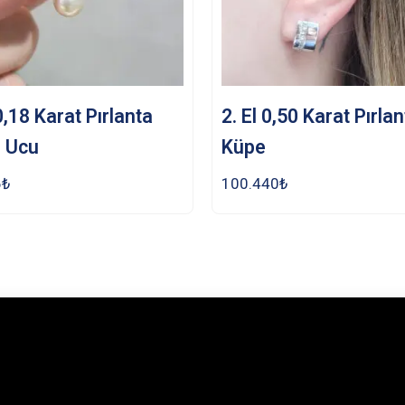
 0,18 Karat Pırlanta
2. El 0,50 Karat Pırla
e Ucu
Küpe
6
₺
100.440
₺