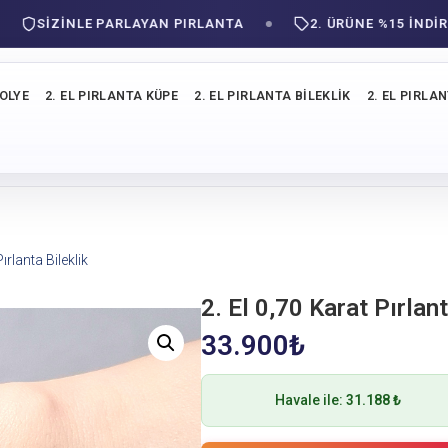
SIZINLE PARLAYAN PIRLANTA
2. ÜRÜNE %15 İNDİRİM!
KOLYE
2. EL PIRLANTA KÜPE
2. EL PIRLANTA BILEKLIK
2. EL PIRLA
ırlanta Bileklik
2. El 0,70 Karat Pırlant
33.900
₺
Havale ile:
31.188 ₺