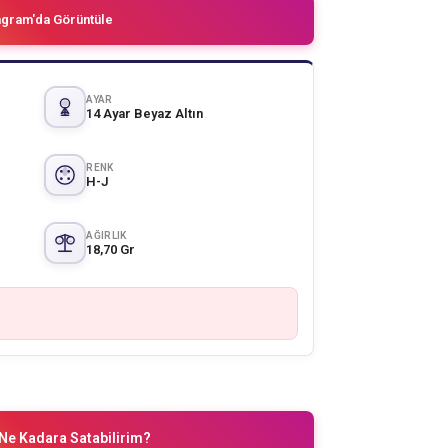
agram'da Görüntüle
AYAR
14 Ayar Beyaz Altın
RENK
H-J
AĞIRLIK
18,70 Gr
Ne Kadara Satabilirim?