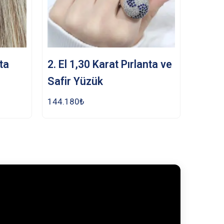
nta
2. El 1,30 Karat Pırlanta ve
Safir Yüzük
144.180
₺