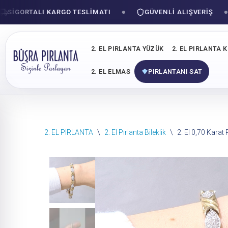
GORTALI KARGO TESLIMATI
GÜVENLI ALIŞVERIŞ
2. EL PIRLANTA YÜZÜK
2. EL PIRLANTA 
2. EL ELMAS
PIRLANTANI SAT
İçeriğe
2. EL PIRLANTA
\
2. El Pırlanta Bileklik
\
2. El 0,70 Karat P
geç