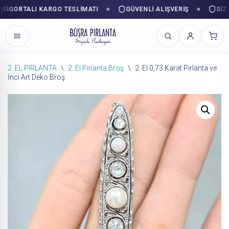
ORTALI KARGO TESLIMATI
GÜVENLI ALIŞVERIŞ
SIZINLE
2. EL PIRLANTA
\
2. El Pırlanta Broş
\
2. El 0,73 Karat Pırlanta ve
İnci Art Deko Broş
İçeriğe
geç