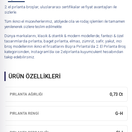
2. el pırlanta broşlar, uluslararası sertifikalar ve fiyat avantajları ile
sizlerle.
Tüm ikinci el mücevherlerimiz, atölyede cila ve rodaj işlemleri ile tamamen
yenilenerek sizlere teslim edilmekte.
Dünya markalarını, klasik & otantik & modern modellerde, fantezi & özel
tasarımlarda pırlanta, baget pırlanta, elmas, zümrüt, safir, yakut, inci
broş modellerinin ikinci el fırsatlarını
Büşra Pırlanta
‘da
2. El Pırlanta Broş
kategorisinden, Instagram’da ise
2.elpirlanta.kuyumcukent
hesabından
takip edebilirsiniz.
ÜRÜN ÖZELLİKLERİ
0,73 Ct
PIRLANTA AĞIRLIĞI
G-H
PIRLANTA RENGI