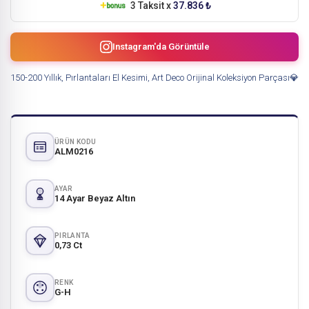
3 Taksit x
37.836 ₺
Instagram'da Görüntüle
150-200 Yıllık, Pırlantaları El Kesimi, Art Deco Orijinal Koleksiyon Parçası💎
ÜRÜN KODU
ALM0216
AYAR
14 Ayar Beyaz Altın
PIRLANTA
0,73 Ct
RENK
G-H