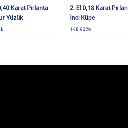
 0,40 Karat Pırlanta
2. El 0,18 Karat Pırla
ur Yüzük
İnci Küpe
6
₺
148.932
₺