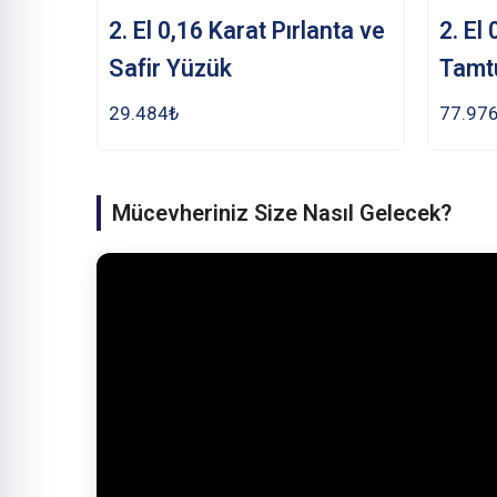
2. El 0,16 Karat Pırlanta ve
2. El
Safir Yüzük
Tamt
29.484
₺
77.97
Mücevheriniz Size Nasıl Gelecek?