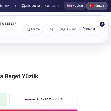
!
SIGORTALI KARGO TESLIMATI
GÜVENLI ALIŞVE
ENGLISH
TÜRKÇE
NTA SETLER
0
Arama
Blog
Giriş Yap
Sepet
nta Baget Yüzük
3 Taksit x
6.900 ₺