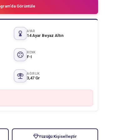
agram'da Görüntüle
AYAR
14 Ayar Beyaz Altın
RENK
F-I
AĞIRLIK
3,47 Gr
Yüzüğü Kişiselleştir