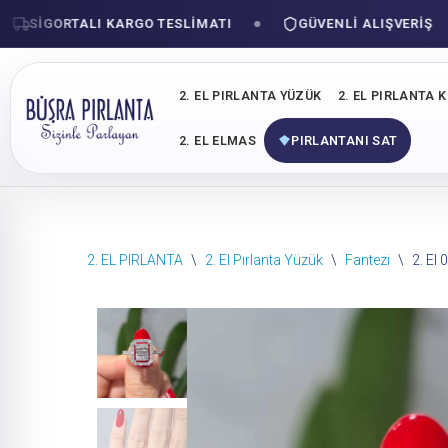
SIGORTALI KARGO TESLIMATI
GÜVENLI ALIŞVERIŞ
2. EL PIRLANTA YÜZÜK
2. EL PIRLANTA 
2. EL ELMAS
PIRLANTANI SAT
İçeriğe
2. EL PIRLANTA
\
2. El Pırlanta Yüzük
\
Fantezi
\
2. El
geç