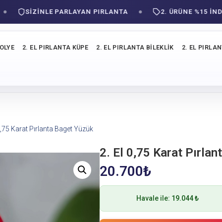
SIZINLE PARLAYAN PIRLANTA
2. ÜRÜNE %15 İNDİRİM
KOLYE
2. EL PIRLANTA KÜPE
2. EL PIRLANTA BILEKLIK
2. EL PIRLA
 0,75 Karat Pırlanta Baget Yüzük
2. El 0,75 Karat Pırla
20.700
₺
Havale ile:
19.044 ₺