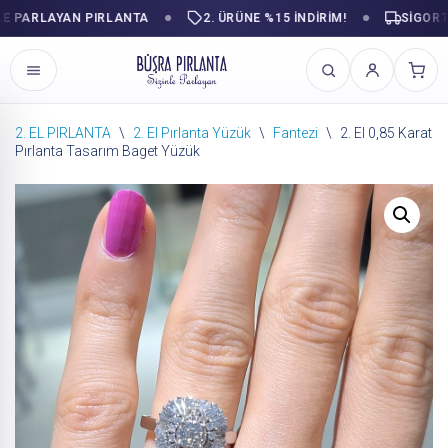
ARLAYAN PIRLANTA
2. ÜRÜNE %15 İNDİRİM!
SIGORTALI 
2. EL PIRLANTA
\
2. El Pırlanta Yüzük
\
Fantezi
\
2. El 0,85 Karat
Pırlanta Tasarım Baget Yüzük
İçeriğe
geç