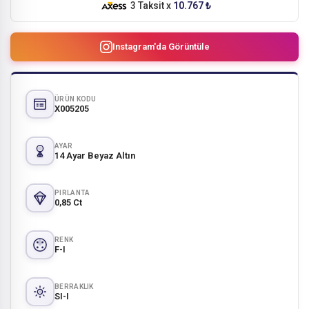
3 Taksit x
10.767 ₺
Instagram'da Görüntüle
ÜRÜN KODU
X005205
AYAR
14 Ayar Beyaz Altın
PIRLANTA
0,85 Ct
RENK
F-I
BERRAKLIK
SI-I