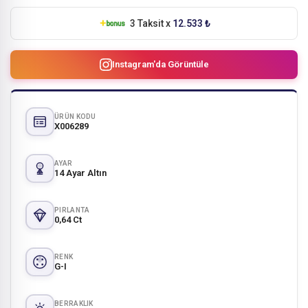
3 Taksit x
12.533 ₺
Instagram'da Görüntüle
ÜRÜN KODU
X006289
AYAR
14 Ayar Altın
PIRLANTA
0,64 Ct
RENK
G-I
BERRAKLIK