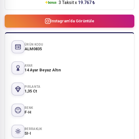
3 Taksit x
19.767 ₺
Instagram'da Görüntüle
ÜRÜN KODU
ALM0835
AYAR
14 Ayar Beyaz Altın
PIRLANTA
1,35 Ct
RENK
F-H
BERRAKLIK
SI-I