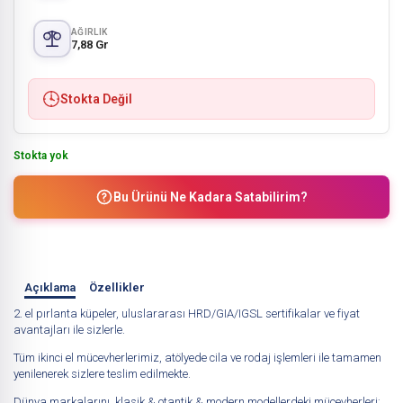
AĞIRLIK
7,88 Gr
Stokta Değil
Stokta yok
Bu Ürünü Ne Kadara Satabilirim?
Açıklama
Özellikler
2. el pırlanta küpeler, uluslararası HRD/GIA/IGSL sertifikalar ve fiyat
avantajları ile sizlerle.
Tüm ikinci el mücevherlerimiz, atölyede cila ve rodaj işlemleri ile tamamen
yenilenerek sizlere teslim edilmekte.
Dünya markalarını, klasik & otantik & modern modellerdeki mücevherleri;