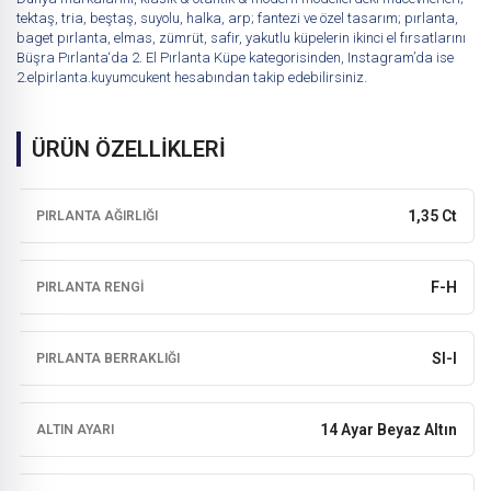
tektaş, tria, beştaş, suyolu, halka, arp; fantezi ve özel tasarım; pırlanta,
baget pırlanta, elmas, zümrüt, safir, yakutlu küpelerin ikinci el fırsatlarını
Büşra Pırlanta
‘da
2. El Pırlanta Küpe
kategorisinden, Instagram’da ise
2.elpirlanta.kuyumcukent
hesabından takip edebilirsiniz.
ÜRÜN ÖZELLİKLERİ
1,35 Ct
PIRLANTA AĞIRLIĞI
F-H
PIRLANTA RENGI
SI-I
PIRLANTA BERRAKLIĞI
14 Ayar Beyaz Altın
ALTIN AYARI