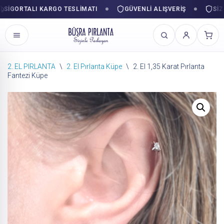
GORTALI KARGO TESLIMATI
GÜVENLI ALIŞVERIŞ
SIZINL
2. EL PIRLANTA
\
2. El Pırlanta Küpe
\
2. El 1,35 Karat Pırlanta
Fantezi Küpe
İçeriğe
geç