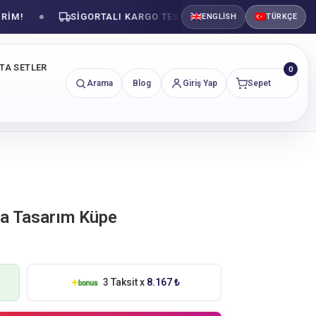
SIGORTALI KARGO TESLIMATI
GÜVENLI ALIŞVE
ENGLISH
TÜRKÇE
NTA SETLER
0
Arama
Blog
Giriş Yap
Sepet
nta Tasarım Küpe
3 Taksit x
8.167 ₺