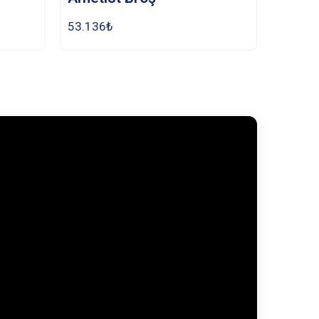
53.136
₺