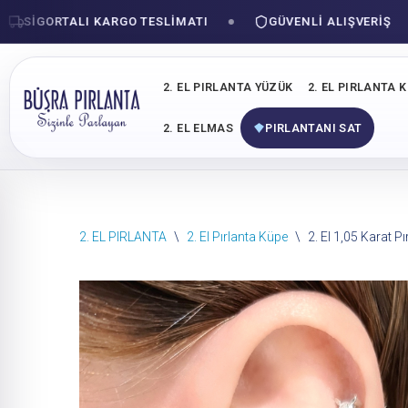
IGORTALI KARGO TESLIMATI
GÜVENLI ALIŞVERIŞ
2. EL PIRLANTA YÜZÜK
2. EL PIRLANTA 
2. EL ELMAS
PIRLANTANI SAT
İçeriğe
2. EL PIRLANTA
\
2. El Pırlanta Küpe
\
2. El 1,05 Karat 
geç