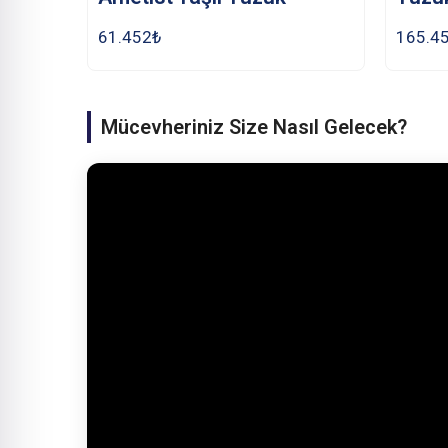
61.452
₺
165.4
Mücevheriniz Size Nasıl Gelecek?