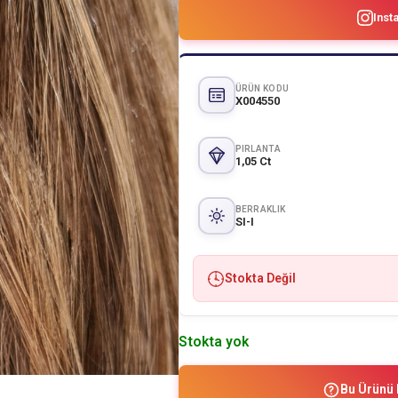
Inst
ÜRÜN KODU
X004550
PIRLANTA
1,05 Ct
BERRAKLIK
SI-I
Stokta Değil
Stokta yok
Bu Ürünü 