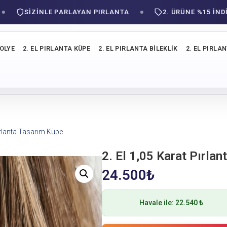
SIZINLE PARLAYAN PIRLANTA
2. ÜRÜNE %15 İNDİRİM!
KOLYE
2. EL PIRLANTA KÜPE
2. EL PIRLANTA BILEKLIK
2. EL PIRLA
Pırlanta Tasarım Küpe
2. El 1,05 Karat Pırla
24.500
₺
Havale ile:
22.540 ₺