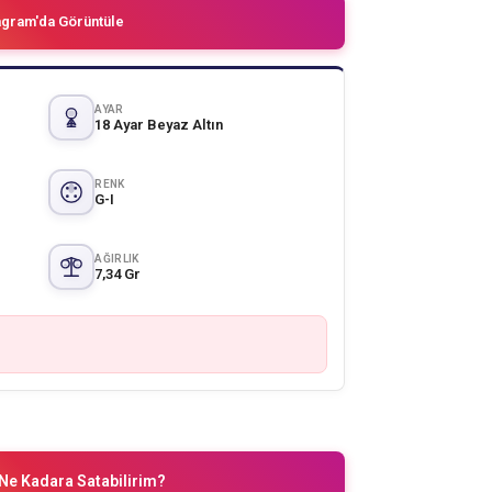
agram'da Görüntüle
AYAR
18 Ayar Beyaz Altın
RENK
G-I
AĞIRLIK
7,34 Gr
Ne Kadara Satabilirim?