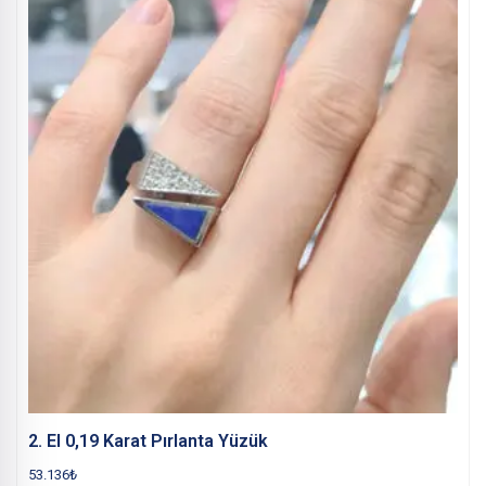
2. El 0,19 Karat Pırlanta Yüzük
53.136
₺