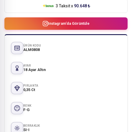
3 Taksit x
90.648 ₺
Instagram'da Görüntüle
ÜRÜN KODU
ALM0808
AYAR
18 Ayar Altın
PIRLANTA
0,35 Ct
RENK
F-G
BERRAKLIK
SI-I