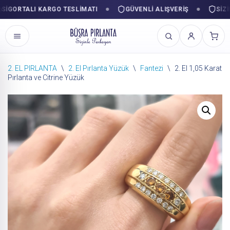
ORTALI KARGO TESLIMATI
GÜVENLI ALIŞVERIŞ
SIZINLE
2. EL PIRLANTA
\
2. El Pırlanta Yüzük
\
Fantezi
\
2. El 1,05 Karat
Pırlanta ve Citrine Yüzük
İçeriğe
geç