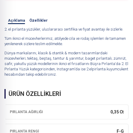
Açıklama
Özellikler
2. el pırlanta yüzükler, uluslararası sertifika ve fiyat avantajı ile sizlerle.
Tüm ikinci el mücevherlerimiz, atölyede cila ve rodaj işlemleri ile tamamen
yenilenerek sizlere teslim edilmekte.
Dünya markalarını, klasik & otantik & modern tasarımlardaki
mücevherleri; tektaş, beştaş, tamtur & yarımtur, baget pırlantalı; zümrüt,
safir, yakutlu yüzük modellerinin ikinci el fırsatlarını
Büşra Pırlanta
‘da
2. El
Pırlanta Yüzük
kategorisinden, Instagram’da ise
2.elpirlanta.kuyumcukent
hesabından takip edebilirsiniz.
ÜRÜN ÖZELLİKLERİ
0,35 Ct
PIRLANTA AĞIRLIĞI
F-G
PIRLANTA RENGI