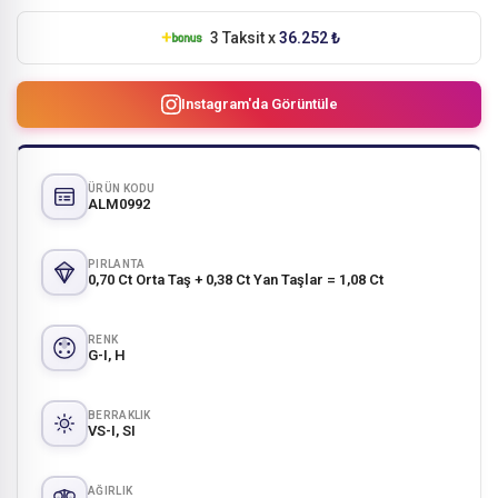
3 Taksit x
36.252 ₺
Instagram'da Görüntüle
ÜRÜN KODU
ALM0992
PIRLANTA
0,70 Ct Orta Taş + 0,38 Ct Yan Taşlar = 1,08 Ct
RENK
G-I, H
BERRAKLIK
VS-I, SI
AĞIRLIK