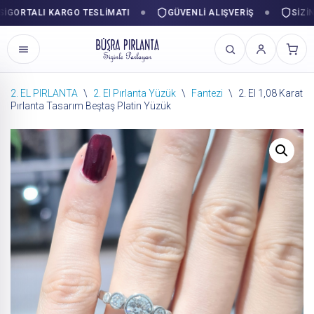
ORTALI KARGO TESLIMATI
GÜVENLI ALIŞVERIŞ
SIZINLE
2. EL PIRLANTA
\
2. El Pırlanta Yüzük
\
Fantezi
\
2. El 1,08 Karat
Pırlanta Tasarım Beştaş Platin Yüzük
İçeriğe
geç