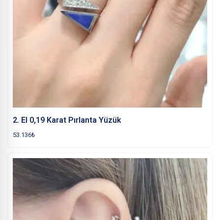
2. El 0,19 Karat Pırlanta Yüzük
53.136
₺