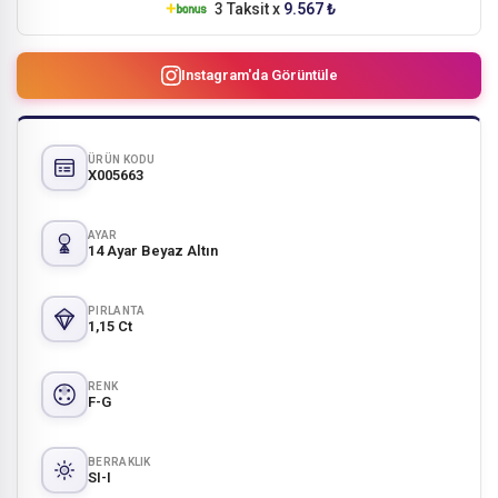
3 Taksit x
9.567 ₺
Instagram'da Görüntüle
ÜRÜN KODU
X005663
AYAR
14 Ayar Beyaz Altın
PIRLANTA
1,15 Ct
RENK
F-G
BERRAKLIK
SI-I