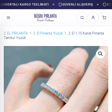
GORTALI KARGO TESLIMATI
GÜVENLI ALIŞVERIŞ
SIZINL
2. EL PIRLANTA
\
2. El Pırlanta Yüzük
\
2. El 1,15 Karat Pırlanta
Tamtur Yüzük
İçeriğe
geç