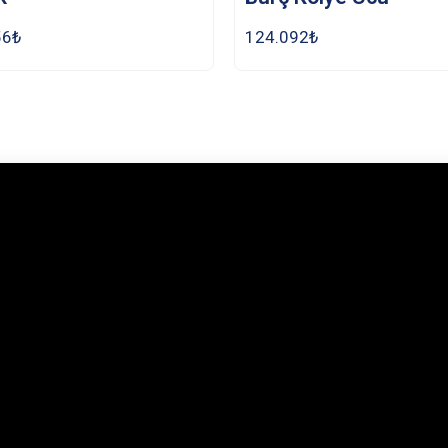
56
₺
124.092
₺