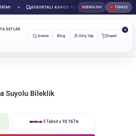
!
SIGORTALI KARGO TESLIMATI
GÜVENLI ALIŞVE
ENGLISH
TÜRKÇE
NTA SETLER
0
Arama
Blog
Giriş Yap
Sepet
ta Suyolu Bileklik
3 Taksit x
10.167 ₺