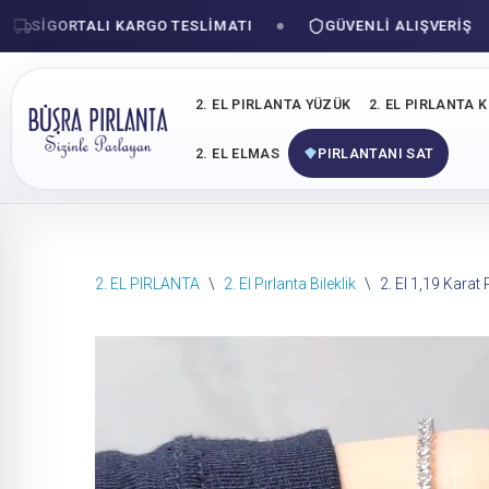
SIGORTALI KARGO TESLIMATI
GÜVENLI ALIŞVERIŞ
2. EL PIRLANTA YÜZÜK
2. EL PIRLANTA 
2. EL ELMAS
PIRLANTANI SAT
İçeriğe
2. EL PIRLANTA
\
2. El Pırlanta Bileklik
\
2. El 1,19 Karat 
geç