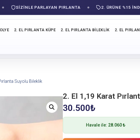
SIZINLE PARLAYAN PIRLANTA
2. ÜRÜNE %15 İNDİRİM
KOLYE
2. EL PIRLANTA KÜPE
2. EL PIRLANTA BILEKLIK
2. EL PIRLA
Pırlanta Suyolu Bileklik
2. El 1,19 Karat Pırlan
30.500
₺
Havale ile:
28.060 ₺