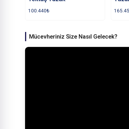
100.440
₺
165.4
Mücevheriniz Size Nasıl Gelecek?