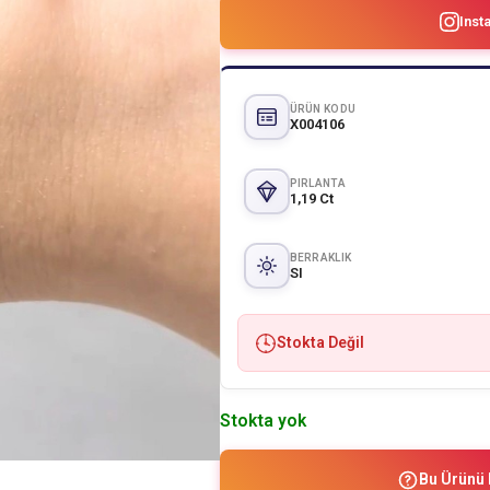
Inst
ÜRÜN KODU
X004106
PIRLANTA
1,19 Ct
BERRAKLIK
SI
Stokta Değil
Stokta yok
Bu Ürünü 