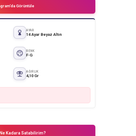
agram'da Görüntüle
AYAR
14 Ayar Beyaz Altın
RENK
F-G
AĞIRLIK
4,10 Gr
Ne Kadara Satabilirim?