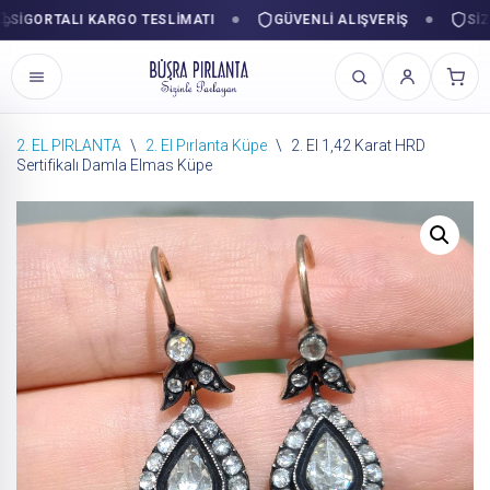
GORTALI KARGO TESLIMATI
GÜVENLI ALIŞVERIŞ
SIZINL
2. EL PIRLANTA
\
2. El Pırlanta Küpe
\
2. El 1,42 Karat HRD
Sertifikalı Damla Elmas Küpe
İçeriğe
geç