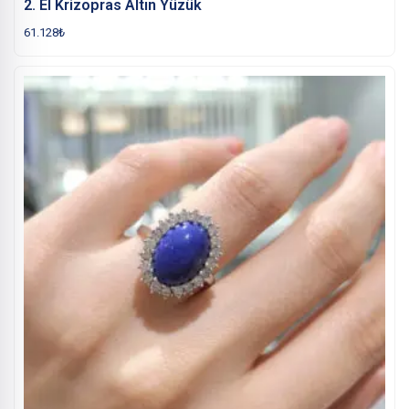
2. El Krizopras Altın Yüzük
61.128
₺