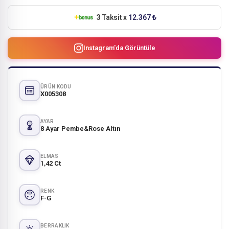
3 Taksit x
12.367 ₺
Instagram'da Görüntüle
ÜRÜN KODU
X005308
AYAR
8 Ayar Pembe&Rose Altın
ELMAS
1,42 Ct
RENK
F-G
BERRAKLIK