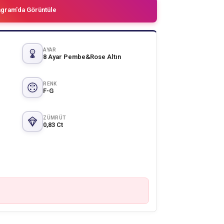
agram'da Görüntüle
AYAR
8 Ayar Pembe&Rose Altın
RENK
F-G
ZÜMRÜT
0,83 Ct