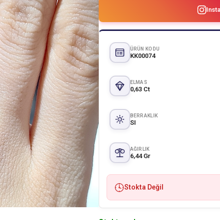
Inst
ÜRÜN KODU
KK00074
ELMAS
0,63 Ct
BERRAKLIK
SI
AĞIRLIK
6,44 Gr
Stokta Değil