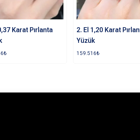
 0,37 Karat Pırlanta
2. El 1,20 Karat Pırla
k
Yüzük
56
₺
159.516
₺