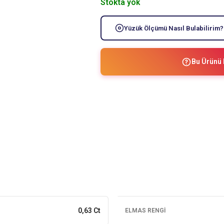
Stokta yok
Yüzük Ölçümü Nasıl Bulabilirim?
Bu Ürünü 
0,63 Ct
ELMAS RENGI