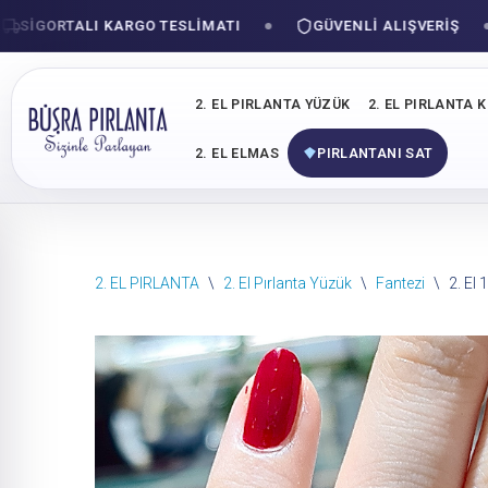
IGORTALI KARGO TESLIMATI
GÜVENLI ALIŞVERIŞ
2. EL PIRLANTA YÜZÜK
2. EL PIRLANTA 
2. EL ELMAS
PIRLANTANI SAT
İçeriğe
2. EL PIRLANTA
\
2. El Pırlanta Yüzük
\
Fantezi
\
2. El
geç