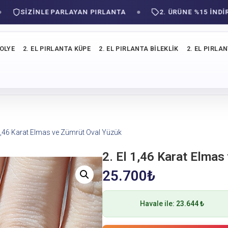
SIZINLE PARLAYAN PIRLANTA
2. ÜRÜNE %15 İNDİRİM!
KOLYE
2. EL PIRLANTA KÜPE
2. EL PIRLANTA BILEKLIK
2. EL PIRLA
 1,46 Karat Elmas ve Zümrüt Oval Yüzük
2. El 1,46 Karat Elmas
25.700
₺
Havale ile:
23.644 ₺