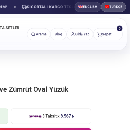
SIGORTALI KARGO TESLIMATI
GÜVENLI ALIŞVE
ENGLISH
TÜRKÇE
NTA SETLER
0
Arama
Blog
Giriş Yap
Sepet
 ve Zümrüt Oval Yüzük
3 Taksit x
8.567 ₺