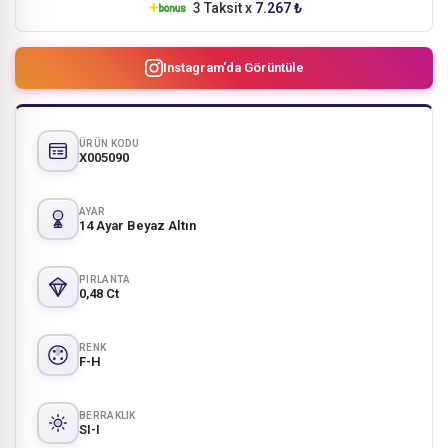
3 Taksit x
7.267 ₺
Instagram'da Görüntüle
ÜRÜN KODU
X005090
AYAR
14 Ayar Beyaz Altın
PIRLANTA
0,48 Ct
RENK
F-H
BERRAKLIK
SI-I