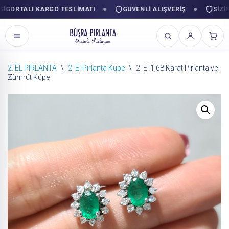
RTALI KARGO TESLIMATI
GÜVENLI ALIŞVERIŞ
SIZINLE
2. EL PIRLANTA
\
2. El Pırlanta Küpe
\
2. El 1,68 Karat Pırlanta ve
Zümrüt Küpe
İçeriğe
geç