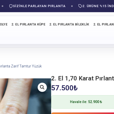
SIZINLE PARLAYAN PIRLANTA
2. ÜRÜNE %15 İNDİRİM!
KOLYE
2. EL PIRLANTA KÜPE
2. EL PIRLANTA BILEKLIK
2. EL PIRLA
 Pırlanta Zarif Tamtur Yüzük
2. El 1,70 Karat Pırla
57.500
₺
Havale ile:
52.900 ₺