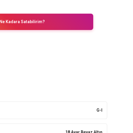
Ne Kadara Satabilirim?
G-I
18 Ayar Beyaz Altın