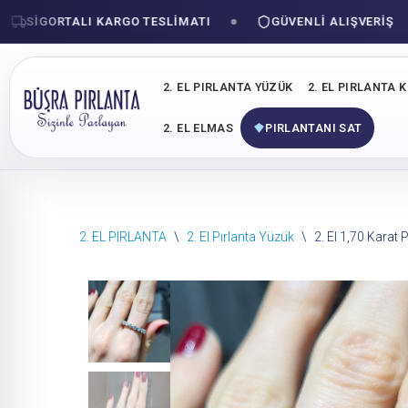
IGORTALI KARGO TESLIMATI
GÜVENLI ALIŞVERIŞ
2. EL PIRLANTA YÜZÜK
2. EL PIRLANTA 
2. EL ELMAS
PIRLANTANI SAT
İçeriğe
2. EL PIRLANTA
\
2. El Pırlanta Yüzük
\
2. El 1,70 Karat
geç