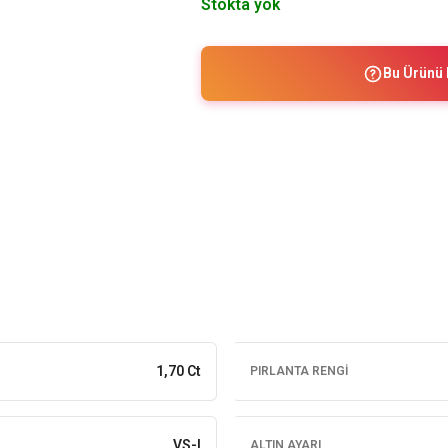
Stokta yok
Bu Ürünü 
1,70 Ct
PIRLANTA RENGI
VS-I
ALTIN AYARI