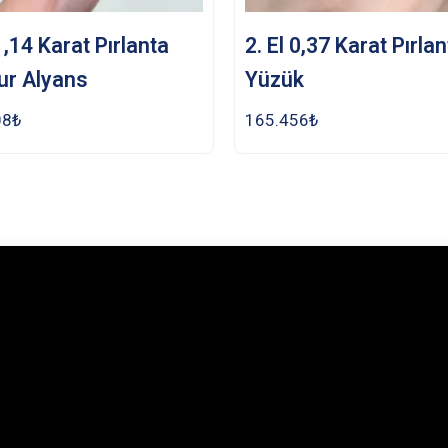
 1,14 Karat Pırlanta
2. El 0,37 Karat Pırla
ur Alyans
Yüzük
08
₺
165.456
₺