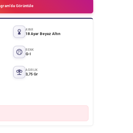
agram'da Görüntüle
AYAR
18 Ayar Beyaz Altın
RENK
G-I
AĞIRLIK
3,75 Gr