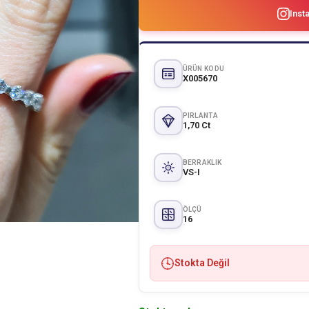
Inst
ÜRÜN KODU
X005670
PIRLANTA
1,70 Ct
BERRAKLIK
VS-I
ÖLÇÜ
16
Stokta Değil