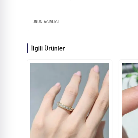
ÜRÜN AĞIRLIĞI
İlgili Ürünler