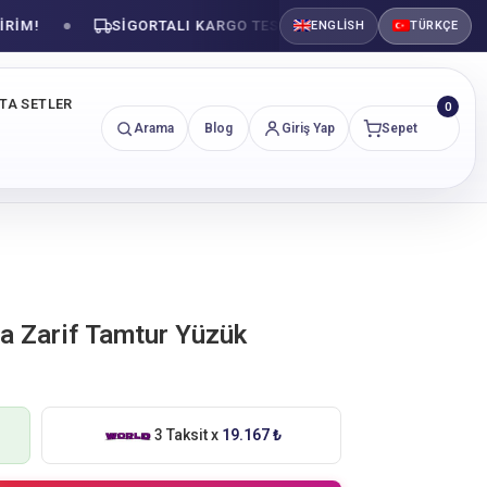
SIGORTALI KARGO TESLIMATI
GÜVENLI ALIŞVE
ENGLISH
TÜRKÇE
NTA SETLER
0
Arama
Blog
Giriş Yap
Sepet
nta Zarif Tamtur Yüzük
3 Taksit x
19.167 ₺