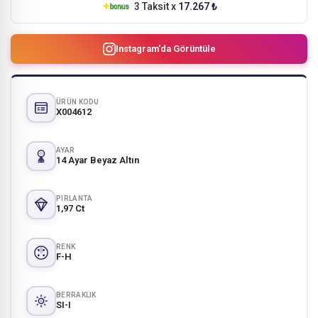
3 Taksit x
17.267 ₺
Instagram'da Görüntüle
ÜRÜN KODU
X004612
AYAR
14 Ayar Beyaz Altın
PIRLANTA
1,97 Ct
RENK
F-H
BERRAKLIK
SI-I