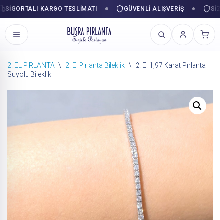
GORTALI KARGO TESLIMATI
GÜVENLI ALIŞVERIŞ
SIZINL
2. EL PIRLANTA
\
2. El Pırlanta Bileklik
\
2. El 1,97 Karat Pırlanta
Suyolu Bileklik
İçeriğe
geç