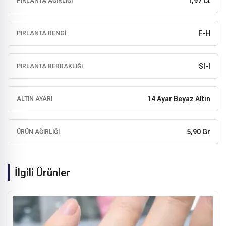
1,97 Ct
PIRLANTA AĞIRLIĞI
F-H
PIRLANTA RENGI
SI-I
PIRLANTA BERRAKLIĞI
14 Ayar Beyaz Altın
ALTIN AYARI
5,90 Gr
ÜRÜN AĞIRLIĞI
İlgili Ürünler