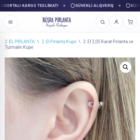
ORTALI KARGO TESLIMATI
GÜVENLI ALIŞVERIŞ
SIZINLE
2. EL PIRLANTA
\
2. El Pırlanta Küpe
\
2. El 2,05 Karat Pırlanta ve
Turmalin Küpe
İçeriğe
geç