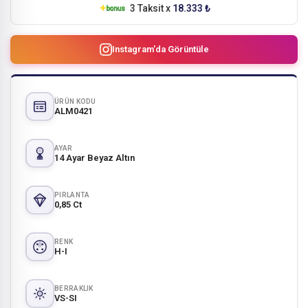
3 Taksit x
18.333 ₺
Instagram'da Görüntüle
ÜRÜN KODU
ALM0421
AYAR
14 Ayar Beyaz Altın
PIRLANTA
0,85 Ct
RENK
H-I
BERRAKLIK
VS-SI