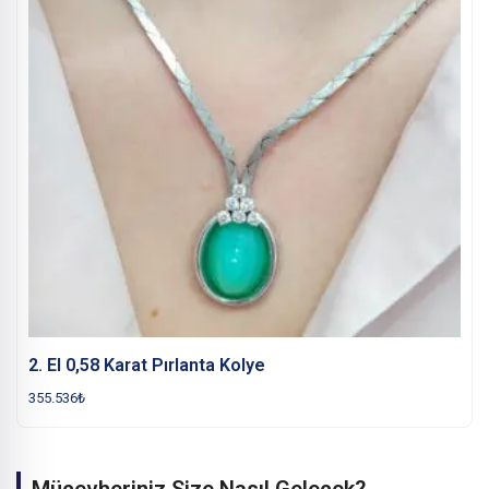
2. El 0,58 Karat Pırlanta Kolye
355.536
₺
Mücevheriniz Size Nasıl Gelecek?