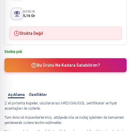
AĞIRLIK
5,16 Gr
Stokta Değil
Stokta yok
Bu Ürünü Ne Kadara Satabilirim?
Açıklama
Özellikler
2. el pırlanta küpeler, uluslararası HRD/GIA/IGSL sertifikalar ve fiyat
avantajları ile sizlerle.
Tüm ikinci el mücevherlerimiz, atölyede cila ve rodaj işlemleri ile tamamen
yenilenerek sizlere teslim edilmekte.