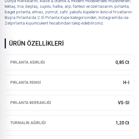
Dünya markalarını, klasik & otantik & modern modellerdeki mücevherleri;
tektaş, tria, beştaş, suyolu, halka, arp; fantezi ve özel tasarım; pırlanta,
baget pırlanta, elmas, zümrüt, safir, yakutlu küpelerin ikinci el fırsatlarını
Büşra Pırlanta
‘da
2. El Pırlanta Küpe
kategorisinden, Instagram’da ise
2.elpirlanta.kuyumcukent
hesabından takip edebilirsiniz.
ÜRÜN ÖZELLİKLERİ
0,85 Ct
PIRLANTA AĞIRLIĞI
H-I
PIRLANTA RENGI
VS-SI
PIRLANTA BERRAKLIĞI
1,20 Ct
TURMALIN AĞIRLIĞI