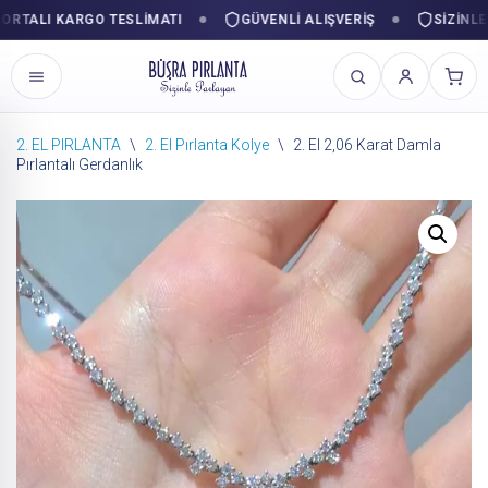
ALI KARGO TESLIMATI
GÜVENLI ALIŞVERIŞ
SIZINLE PA
2. EL PIRLANTA
\
2. El Pırlanta Kolye
\
2. El 2,06 Karat Damla
Pırlantalı Gerdanlık
İçeriğe
geç