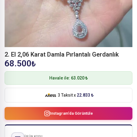
2. El 2,06 Karat Damla Pırlantalı Gerdanlık
68.500
₺
Havale ile:
63.020 ₺
3 Taksit x
22.833 ₺
Instagram'da Görüntüle
ÜRÜN KODU