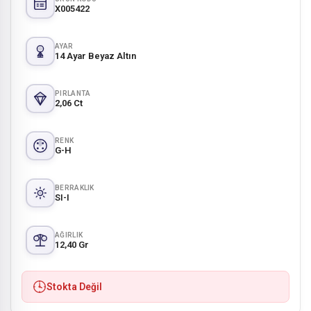
X005422
AYAR
14 Ayar Beyaz Altın
PIRLANTA
2,06 Ct
RENK
G-H
BERRAKLIK
SI-I
AĞIRLIK
12,40 Gr
Stokta Değil