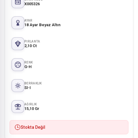
X005326
AYAR
18 Ayar Beyaz Altın
PIRLANTA
2,10 Ct
RENK
G-H
BERRAKLIK
SI-I
AĞIRLIK
15,10 Gr
Stokta Değil