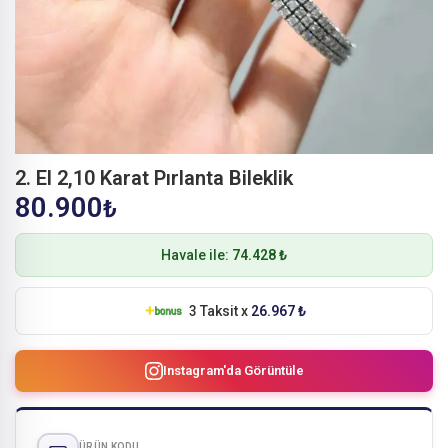
2. El 2,10 Karat Pırlanta Bileklik
80.900
₺
Havale ile:
74.428 ₺
3 Taksit x
26.967 ₺
Instagram'da Görüntüle
ÜRÜN KODU