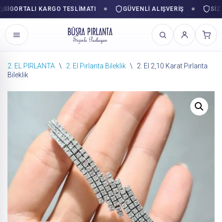
GORTALI KARGO TESLIMATI
GÜVENLI ALIŞVERIŞ
SIZINL
2. EL PIRLANTA
\
2. El Pırlanta Bileklik
\
2. El 2,10 Karat Pırlanta
Bileklik
İçeriğe
geç