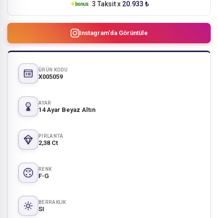
3 Taksit x
20.933 ₺
Instagram'da Görüntüle
ÜRÜN KODU
X005059
AYAR
14 Ayar Beyaz Altın
PIRLANTA
2,38 Ct
RENK
F-G
BERRAKLIK
SI