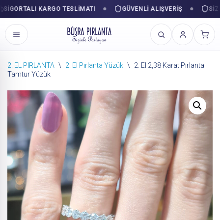
ORTALI KARGO TESLIMATI
GÜVENLI ALIŞVERIŞ
SIZINLE
2. EL PIRLANTA
\
2. El Pırlanta Yüzük
\
2. El 2,38 Karat Pırlanta
Tamtur Yüzük
İçeriğe
geç