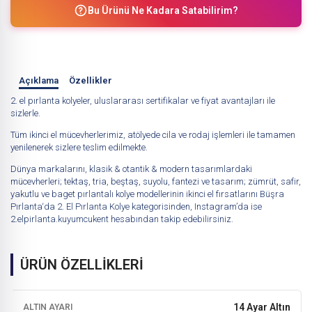
Bu Ürünü Ne Kadara Satabilirim?
Açıklama
Özellikler
2. el pırlanta kolyeler, uluslararası sertifikalar ve fiyat avantajları ile
sizlerle.
Tüm ikinci el mücevherlerimiz, atölyede cila ve rodaj işlemleri ile tamamen
yenilenerek sizlere teslim edilmekte.
Dünya markalarını, klasik & otantik & modern tasarımlardaki
mücevherleri; tektaş, tria, beştaş, suyolu, fantezi ve tasarım; zümrüt, safir,
yakutlu ve baget pırlantalı kolye modellerinin ikinci el fırsatlarını
Büşra
Pırlanta
‘da
2. El Pırlanta Kolye
kategorisinden, Instagram’da ise
2.elpirlanta.kuyumcukent
hesabından takip edebilirsiniz.
ÜRÜN ÖZELLİKLERİ
14 Ayar Altın
ALTIN AYARI