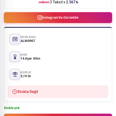
3 Taksit x
2.567 ₺
Instagram'da Görüntüle
ÜRÜN KODU
ALM0907
AYAR
14 Ayar Altın
AĞIRLIK
3,19 Gr
Stokta Değil
Stokta yok