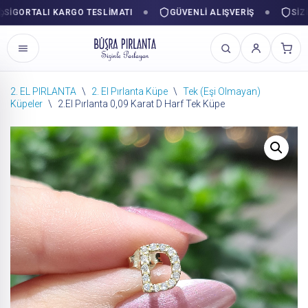
GORTALI KARGO TESLIMATI
GÜVENLI ALIŞVERIŞ
SIZINL
2. EL PIRLANTA
\
2. El Pırlanta Küpe
\
Tek (Eşi Olmayan)
Küpeler
\
2.El Pırlanta 0,09 Karat D Harf Tek Küpe
İçeriğe
geç