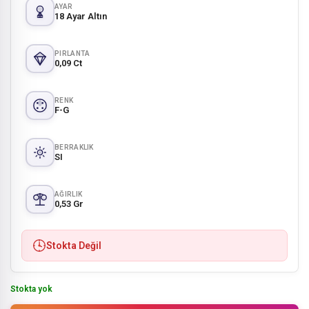
AYAR
18 Ayar Altın
PIRLANTA
0,09 Ct
RENK
F-G
BERRAKLIK
SI
AĞIRLIK
0,53 Gr
Stokta Değil
Stokta yok