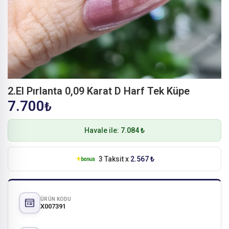
2.El Pırlanta 0,09 Karat D Harf Tek Küpe
7.700
₺
Havale ile:
7.084 ₺
3 Taksit x
2.567 ₺
ÜRÜN KODU
X007391