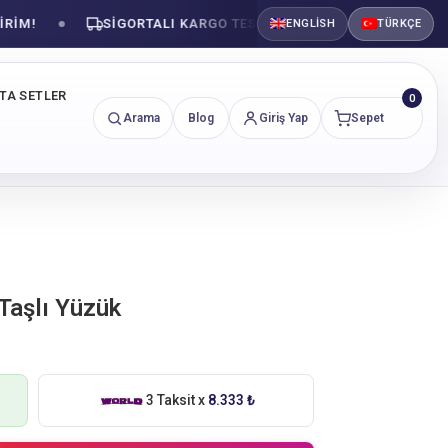
!
SIGORTALI KARGO TESLIMATI
GÜVENLI ALIŞVE
ENGLISH
TÜRKÇE
NTA SETLER
0
Arama
Blog
Giriş Yap
Sepet
 Taşlı Yüzük
3 Taksit x
8.333 ₺