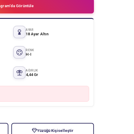
agram'da Görüntüle
AYAR
18 Ayar Altın
RENK
H-I
AĞIRLIK
4,44 Gr
Yüzüğü Kişiselleştir