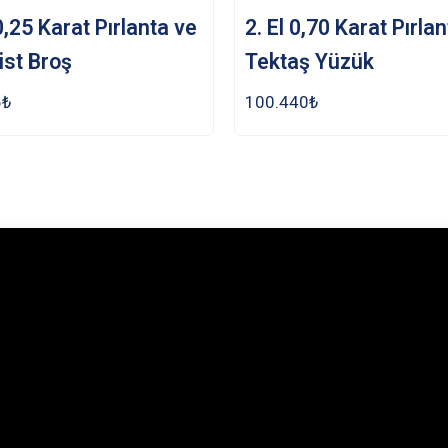
 0,25 Karat Pırlanta ve
2. El 0,70 Karat Pırla
st Broş
Tektaş Yüzük
6
₺
100.440
₺