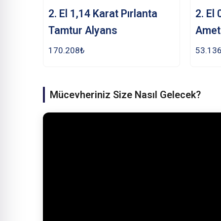
2. El 1,14 Karat Pırlanta
2. El
Tamtur Alyans
Ameti
170.208
₺
53.13
Mücevheriniz Size Nasıl Gelecek?