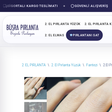
SIGORTALI KARGO TESLIMATI
GÜVENLI ALIŞVERIŞ
2. EL PIRLANTA YÜZÜK
2. EL PIRLANTA 
2. EL ELMAS
PIRLANTANI SAT
İçeriğe
2. EL PIRLANTA
\
2. El Pırlanta Yüzük
\
Fantezi
\
2.El P
geç