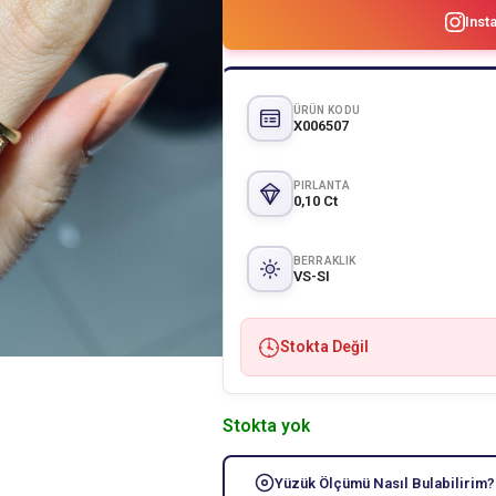
Inst
ÜRÜN KODU
X006507
PIRLANTA
0,10 Ct
BERRAKLIK
VS-SI
Stokta Değil
Stokta yok
Yüzük Ölçümü Nasıl Bulabilirim?