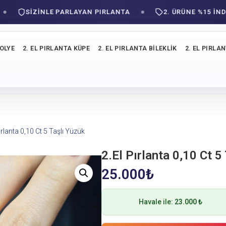
SIZINLE PARLAYAN PIRLANTA
2. ÜRÜNE %15 İNDİRİM
KOLYE
2. EL PIRLANTA KÜPE
2. EL PIRLANTA BILEKLIK
2. EL PIRLA
ırlanta 0,10 Ct 5 Taşlı Yüzük
2.El Pırlanta 0,10 Ct 5
25.000
₺
Havale ile:
23.000 ₺