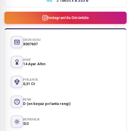
3 Taksit x
8.333 ₺
Instagram'da Görüntüle
ÜRÜN KODU
X007607
AYAR
14 Ayar Altın
PIRLANTA
0,31 Ct
RENK
D (en beyaz pırlanta rengi)
BERRAKLIK
SI2