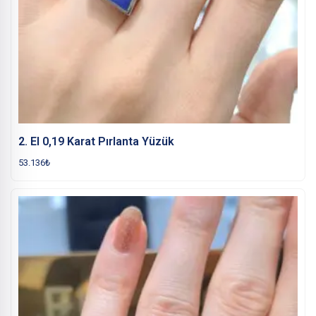
2. El 0,19 Karat Pırlanta Yüzük
53.136
₺