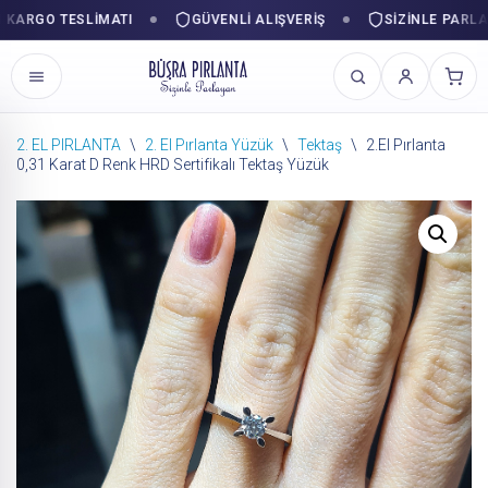
RGO TESLIMATI
GÜVENLI ALIŞVERIŞ
SIZINLE PARLAYAN
2. EL PIRLANTA
\
2. El Pırlanta Yüzük
\
Tektaş
\
2.El Pırlanta
0,31 Karat D Renk HRD Sertifikalı Tektaş Yüzük
İçeriğe
geç