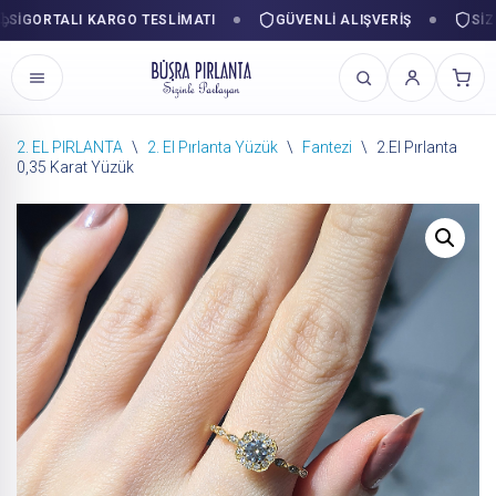
GORTALI KARGO TESLIMATI
GÜVENLI ALIŞVERIŞ
SIZINL
2. EL PIRLANTA
\
2. El Pırlanta Yüzük
\
Fantezi
\
2.El Pırlanta
0,35 Karat Yüzük
İçeriğe
geç