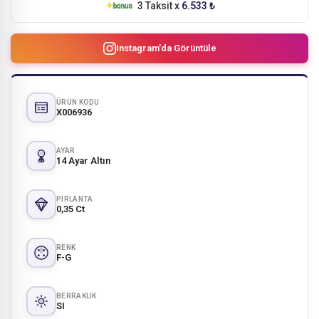
3 Taksit x
6.533 ₺
Instagram'da Görüntüle
ÜRÜN KODU
X006936
AYAR
14 Ayar Altın
PIRLANTA
0,35 Ct
RENK
F-G
BERRAKLIK
SI