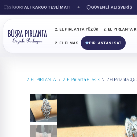
IGORTALI KARGO TESLIMATI
GÜVENLI ALIŞVERIŞ
2. EL PIRLANTA YÜZÜK
2. EL PIRLANTA 
2. EL ELMAS
PIRLANTANI SAT
İçeriğe
2. EL PIRLANTA
\
2. El Pırlanta Bileklik
\
2.El Pırlanta 0,5
geç