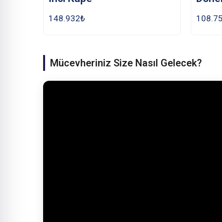
148.932
₺
108.7
Mücevheriniz Size Nasıl Gelecek?