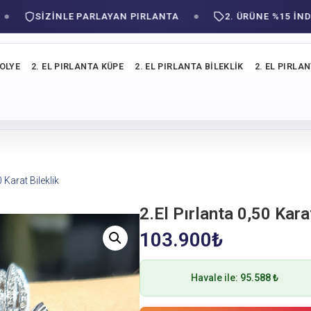
SIZINLE PARLAYAN PIRLANTA
2. ÜRÜNE %15 İNDİRİM!
KOLYE
2. EL PIRLANTA KÜPE
2. EL PIRLANTA BILEKLIK
2. EL PIRLA
0 Karat Bileklik
2.El Pırlanta 0,50 Karat
103.900
₺
Havale ile:
95.588 ₺