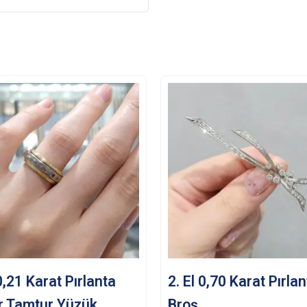
 0,21 Karat Pırlanta
2. El 0,70 Karat Pırla
r Tamtur Yüzük
Broş