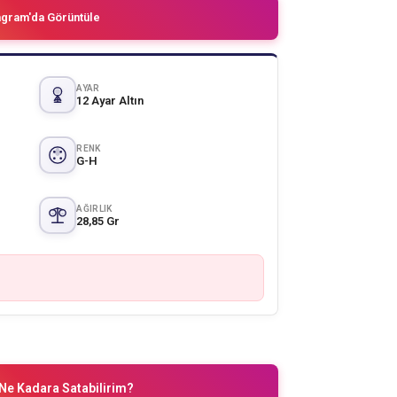
agram'da Görüntüle
AYAR
12 Ayar Altın
RENK
G-H
AĞIRLIK
28,85 Gr
Ne Kadara Satabilirim?