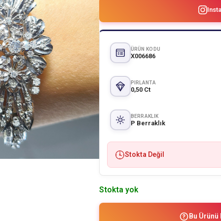
Inst
ÜRÜN KODU
X006686
PIRLANTA
0,50 Ct
BERRAKLIK
P Berraklık
Stokta Değil
Stokta yok
Bu Ürünü 