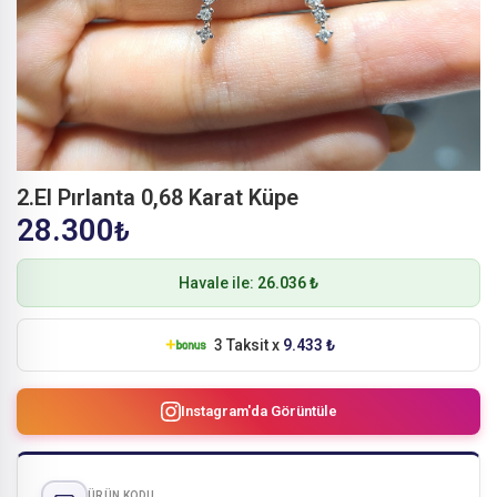
2.El Pırlanta 0,68 Karat Küpe
28.300
₺
Havale ile:
26.036 ₺
3 Taksit x
9.433 ₺
Instagram'da Görüntüle
ÜRÜN KODU