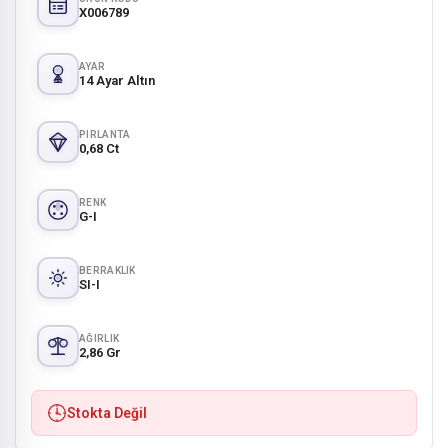
X006789
AYAR
14 Ayar Altın
PIRLANTA
0,68 Ct
RENK
G-I
BERRAKLIK
SI-I
AĞIRLIK
2,86 Gr
Stokta Değil