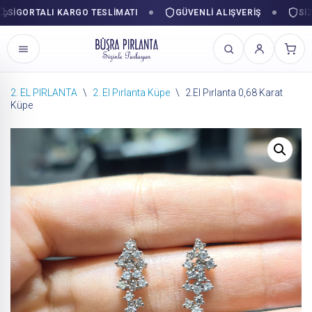
GORTALI KARGO TESLIMATI
GÜVENLI ALIŞVERIŞ
SIZINL
2. EL PIRLANTA
\
2. El Pırlanta Küpe
\
2.El Pırlanta 0,68 Karat
Küpe
İçeriğe
geç