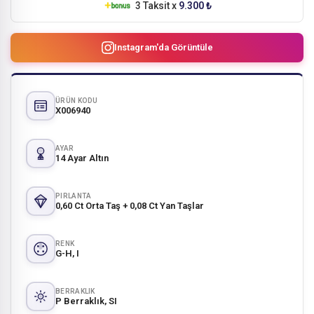
3 Taksit x
9.300 ₺
Instagram'da Görüntüle
ÜRÜN KODU
X006940
AYAR
14 Ayar Altın
PIRLANTA
0,60 Ct Orta Taş + 0,08 Ct Yan Taşlar
RENK
G-H, I
BERRAKLIK
P Berraklık, SI