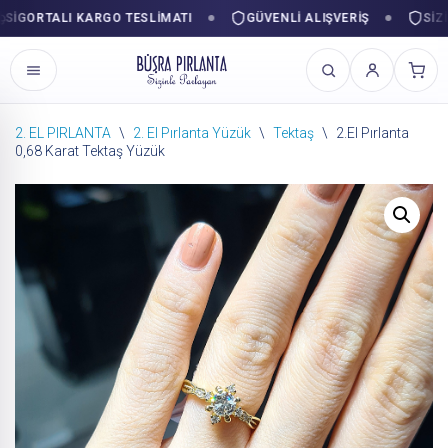
ORTALI KARGO TESLIMATI
GÜVENLI ALIŞVERIŞ
SIZINLE
2. EL PIRLANTA
\
2. El Pırlanta Yüzük
\
Tektaş
\
2.El Pırlanta
0,68 Karat Tektaş Yüzük
İçeriğe
geç