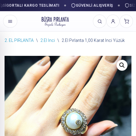
GORTALI KARGO TESLIMATI
GÜVENLI ALIŞVERIŞ
SIZINL
2. EL PIRLANTA
\
2.El İnci
\
2.El Pırlanta 1,00 Karat İnci Yüzük
İçeriğe
geç