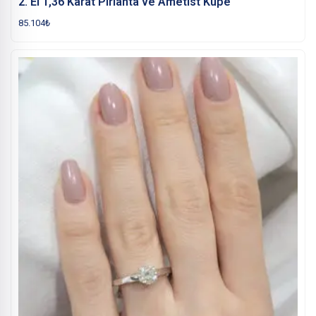
2. El 1,36 Karat Pırlanta ve Ametist Küpe
85.104
₺