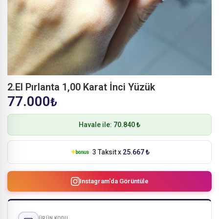
2.El Pırlanta 1,00 Karat İnci Yüzük
77.000
₺
Havale ile:
70.840 ₺
3 Taksit x
25.667 ₺
Instagram'da Görüntüle
ÜRÜN KODU