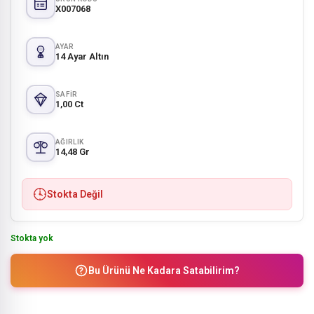
X007068
AYAR
14 Ayar Altın
SAFIR
1,00 Ct
AĞIRLIK
14,48 Gr
Stokta Değil
Stokta yok
Bu Ürünü Ne Kadara Satabilirim?