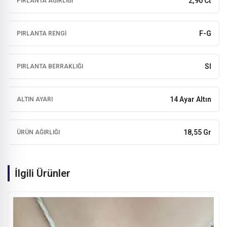
2,90 Ct
PIRLANTA AĞIRLIĞI
F-G
PIRLANTA RENGI
SI
PIRLANTA BERRAKLIĞI
14 Ayar Altın
ALTIN AYARI
18,55 Gr
ÜRÜN AĞIRLIĞI
İlgili Ürünler