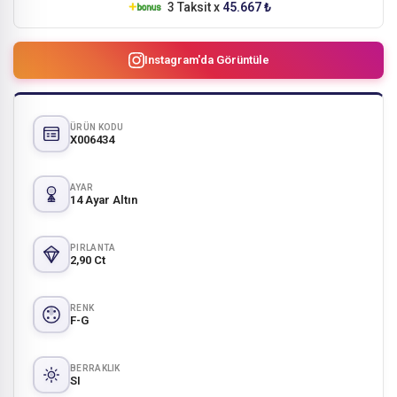
3 Taksit x
45.667 ₺
Instagram'da Görüntüle
ÜRÜN KODU
X006434
AYAR
14 Ayar Altın
PIRLANTA
2,90 Ct
RENK
F-G
BERRAKLIK
SI