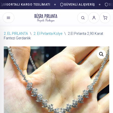
GORTALI KARGO TESLIMATI
GÜVENLI ALIŞVERIŞ
SIZINL
2. EL PIRLANTA
\
2. El Pırlanta Kolye
\
2.El Pırlanta 2,90 Karat
Fantezi Gerdanlık
İçeriğe
geç