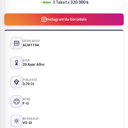
3 Taksit x
320.000 ₺
Instagram'da Görüntüle
ÜRÜN KODU
ALM1194
AYAR
20 Ayar Altın
PIRLANTA
3,70 Ct
RENK
F-G
BERRAKLIK
VS-SI