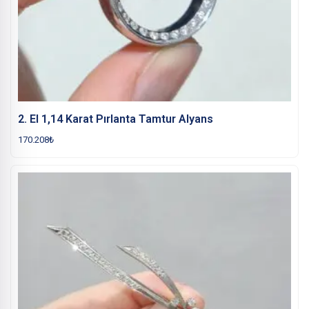
2. El 1,14 Karat Pırlanta Tamtur Alyans
170.208
₺