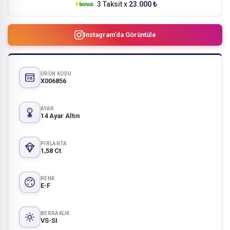
3 Taksit x
23.000 ₺
Instagram'da Görüntüle
ÜRÜN KODU
X006856
AYAR
14 Ayar Altın
PIRLANTA
1,58 Ct
RENK
E-F
BERRAKLIK
VS-SI