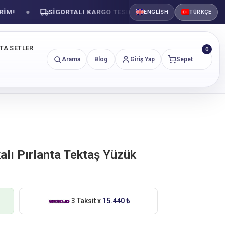
SIGORTALI KARGO TESLIMATI
GÜVENLI ALIŞVE
ENGLISH
TÜRKÇE
NTA SETLER
0
Arama
Blog
Giriş Yap
Sepet
kalı Pırlanta Tektaş Yüzük
3 Taksit x
15.440 ₺