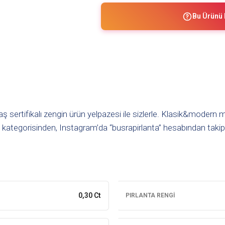
Bu Ürünü 
ş sertifikalı zengin ürün yelpazesi ile sizlerle. Klasik&modern m
 kategorisinden, Instagram’da “busrapirlanta” hesabından takip e
0,30 Ct
PIRLANTA RENGI