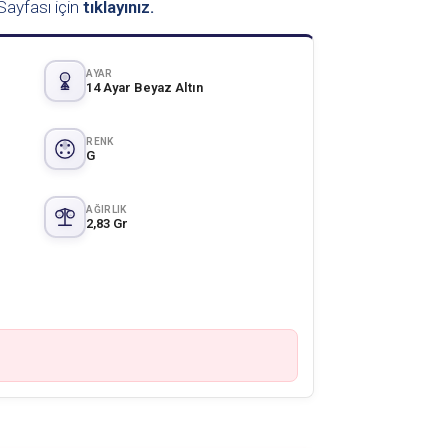
ayfası için
tıklayınız.
AYAR
14 Ayar Beyaz Altın
RENK
G
AĞIRLIK
2,83 Gr