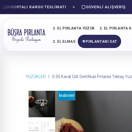
IGORTALI KARGO TESLIMATI
GÜVENLI ALIŞVERIŞ
2. EL PIRLANTA YÜZÜK
2. EL PIRLANTA 
2. EL ELMAS
PIRLANTANI SAT
İçeriğe
YÜZÜKLER
\
0.30 Karat GIA Sertifikalı Pırlanta Tektaş Yü
geç
İndirim!