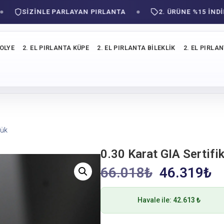
SIZINLE PARLAYAN PIRLANTA
2. ÜRÜNE %15 İNDİRİM!
KOLYE
2. EL PIRLANTA KÜPE
2. EL PIRLANTA BILEKLIK
2. EL PIRLA
zük
0.30 Karat GIA Sertifi
66.018
₺
46.319
₺
Havale ile:
42.613 ₺