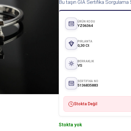
Bu taşın GIA Sertifika Sorgulama S
ÜRÜN KODU
YZ06364
PIRLANTA
0,30 Ct
BERRAKLIK
VS
SERTIFIKA NO
5136835883
Stokta Değil
Stokta yok