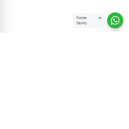
Destek ve
Sipariş
2008'den bu yana Kuyumcukent'te hizmetinizdeyiz. Büşra
Pırlanta ile klasik ve ikinci el pırlanta dünyasını keşfedin.