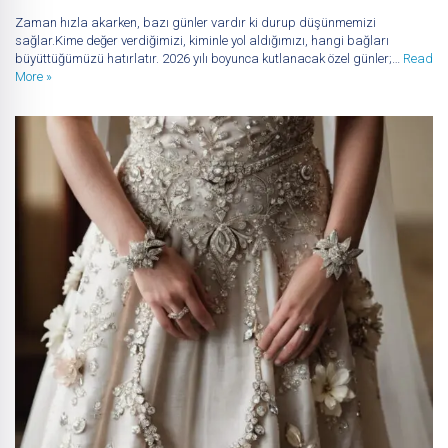
Zaman hızla akarken, bazı günler vardır ki durup düşünmemizi
sağlar.Kime değer verdiğimizi, kiminle yol aldığımızı, hangi bağları
büyüttüğümüzü hatırlatır. 2026 yılı boyunca kutlanacak özel günler;…
Read
More »