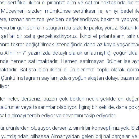
ası sertifikalı ikinci el pırlanta” alım ve satımı noktasında bir m
. Mücevheri, sizden mümkünse sertifikası ile, en iyi bedel il
ere, uzmanlarımızca yeniden değerlendiriyor, bakımını yapıyor,
eya bir gün sonra Instagram’da sizlerle paylaşıyoruz. Satan kiş
effaf bir satış gerçekleştiriyoruz. İkinci el pırlantaların, sıfır 
onra tekrar değiştirilmek istendiğinde daha az kayıp yaşanmas
a Alınır mı?
” yazımızda detaylı olarak anlatmıştık), çoğunlukla 
risinde hemen satılmaktadır. Hemen satılmayan ürünler ise a
ktadır. Satışta olan ikinci el ürünlerimizi toplu olarak görm
 Çünkü Instagram sayfamızdaki yoğun akıştan dolayı, bazen satı
iyor.
r neler, derseniz; bazen çok beklenmedik şekilde en değerl
 ürünler veya tasarımlar olabiliyor. İlginç bir şekilde, daha ço
, satın almayı tercih ediyor ve devamını takip ediyorlar.
e tür ürünlerden oluşuyor, derseniz, sınırlı bir konseptimiz yok. S
bi, yurtdışından bilhassa Almanya’dan gelen orijinal parçalar v