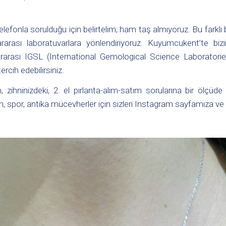
e telefonla sorulduğu için belirtelim; ham taş almıyoruz. Bu farklı 
lararası laboratuvarlara yönlendiriyoruz. Kuyumcukent’te 
rarası IGSL (International Gemological Science Laboratories
ercih edebilirsiniz.
n, zihninizdeki, 2. el pırlanta-alım-satım sorularına bir ölçü
, spor, antika mücevherler için sizleri Instagram sayfamıza ve