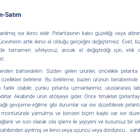
ım-Satım
nılmış ise ikinci eldir. Pırlantasının kalıcı güzelliği veya altı
herin artık ikinci el olduğu gerçeğini değiştirmez. Evet, biz,
de tamamen sıfırlıyoruz, ancak el değiştirdiği için, etik 
uz.
eminden bahsedelim: Sizden gelen ürünler, öncelikle pırlanta
 özellikleri belirlenir. Bu belirleme, bazen ürünün beraberinde 
arklı olabilir; çünkü pırlanta uzmanlarımız, uluslararası la
rlar. Akabinde ürün atölyeye gider. Önce tırnakları (pırlantay
 bağlı gevşeme-eğilme gibi durumlar var ise düzeltilerek pırla
 montüründe yamulma ve benzeri biçim kaybı var ise düzeltil
sağlanır ve son olarak cila işlemi ile yepyeni ve kusursuz bir ür
ilk sahibinden ayrılmış ve ikinci veya üçüncü veya dördüncü… sahi