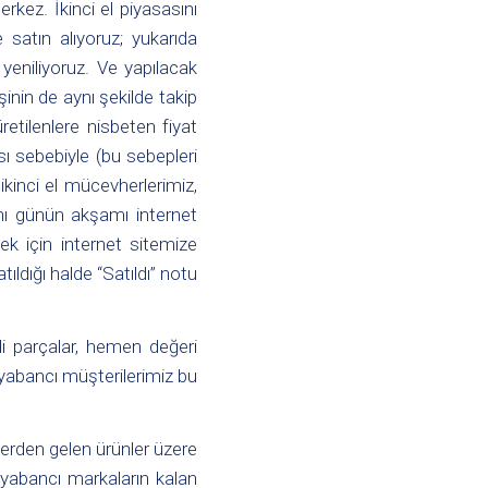
erkez. İkinci el piyasasını
e satın alıyoruz; yukarıda
 yeniliyoruz. Ve yapılacak
inin de aynı şekilde takip
üretilenlere nisbeten fiyat
ı sebebiyle (bu sebepleri
ikinci el mücevherlerimiz,
ynı günün akşamı internet
ek için internet sitemize
ldığı halde “Satıldı” notu
i parçalar, hemen değeri
k yabancı müşterilerimiz bu
izlerden gelen ürünler üzere
e yabancı markaların kalan