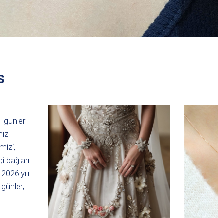
s
ı günler
izi
mizi,
gi bağları
2026 yılı
günler;