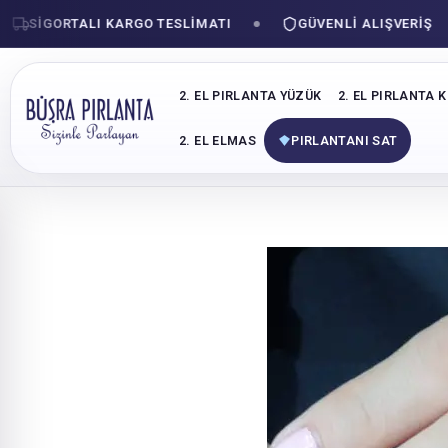
GORTALI KARGO TESLIMATI
GÜVENLI ALIŞVERIŞ
2. EL PIRLANTA YÜZÜK
2. EL PIRLANTA 
2. EL ELMAS
PIRLANTANI SAT
İçeriğe
geç