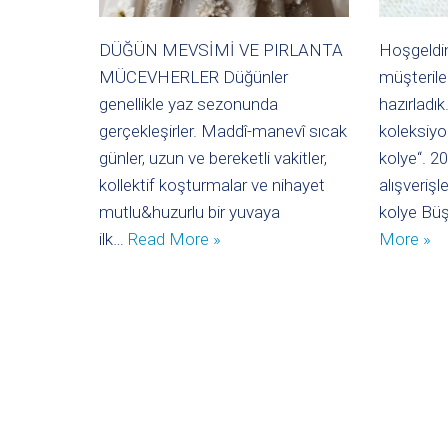
DÜĞÜN MEVSİMİ VE PIRLANTA
Hoşgeldini
MÜCEVHERLER Düğünler
müşteriler
genellikle yaz sezonunda
hazırladı
gerçekleşirler. Maddî-manevî sıcak
koleksiyo
günler, uzun ve bereketli vakitler,
kolye“. 2
kollektif koşturmalar ve nihayet
alışverişle
mutlu&huzurlu bir yuvaya
kolye Büş
ilk…
Read More »
More »