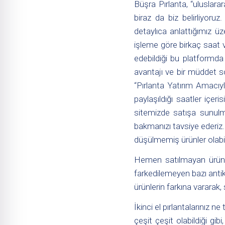
Büşra Pırlanta, “uluslarar
biraz da biz belirliyoruz
detaylıca anlattığımız üz
işleme göre birkaç saat v
edebildiği bu platformda ş
avantajı ve bir müddet s
“
Pırlanta Yatırım Amacıyl
paylaşıldığı saatler içe
sitemizde satışa sunulma
bakmanızı tavsiye ederiz.
düşülmemiş ürünler olabil
Hemen satılmayan ürünle
farkedilemeyen bazı antika
ürünlerin farkına vararak
İkinci el pırlantalarınız n
çeşit çeşit olabildiği gi