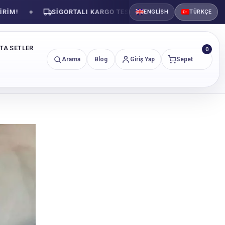
SIGORTALI KARGO TESLIMATI
GÜVENLI ALIŞVER
ENGLISH
TÜRKÇE
NTA SETLER
0
Arama
Blog
Giriş Yap
Sepet