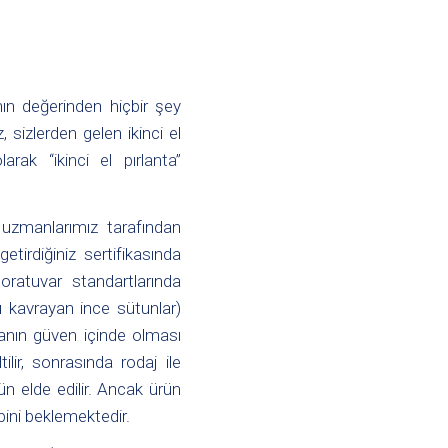
nının değerinden hiçbir şey
 sizlerden gelen ikinci el
olarak “
ikinci el pırlanta
”
 uzmanlarımız tarafından
getirdiğiniz sertifikasında
boratuvar standartlarında
ı kavrayan ince sütunlar)
ntanın güven içinde olması
ir, sonrasında rodaj ile
ün elde edilir. Ancak ürün
bini beklemektedir.